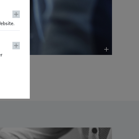
ebsite.
er