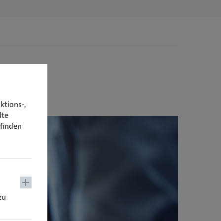
ktions-,
lte
 finden
zu